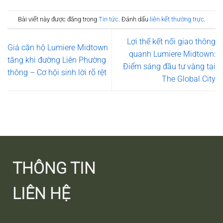
Bài viết này được đăng trong
Tin tức
. Đánh dấu
liên kết thường trực
.
Lợi thế kết nối giao thông
Giá căn hộ Lumiere Midtown
quanh Lumiere Midtown:
tăng khi đường Liên Phường
Điểm sáng đầu tư vàng tại
thông – Cơ hội sinh lời rõ rệt
The Global City
THÔNG TIN
LIÊN HỆ