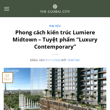
Bỏ
qua
nội
dung
TIN TỨC
Phong cách kiến trúc Lumiere
Midtown – Tuyệt phẩm “Luxury
Contemporary”
ĐĂNG VÀO
01/11/2025
BỞI
TAMTAM
01
Th11