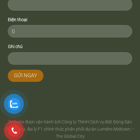
Điện thoại
Ghi chú
Website được vận hành bởi Công ty TNHH Dịch vụ Bất Động Sản
Bách Như, đại lý F1 chính thức phân phối dự án Lumière Midtown –
The Global City