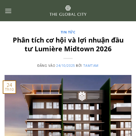
Bỏ
qua
nội
dung
TIN TỨC
Phân tích cơ hội và lợi nhuận đầu
tư Lumière Midtown 2026
ĐĂNG VÀO
24/10/2025
BỞI
TAMTAM
24
Th10