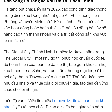
Đón Sóng Hạ Tầng và Khu Đô Thị Hoàn Chỉnh
Hạ tầng bứt phá:
Đến năm 2026, các công trình giao thông
trọng điểm khu Đông như nút giao An Phú, đường Liên
Phường và tuyến Metro số 1 Bến Thành – Suối Tiên sẽ đi
vào hoạt động hoặc hoàn thiện kết nối. Sự đồng bộ này sẽ
nâng cao tính thanh khoản và giá trị bất động sản khu vực
lên mức mới.
The Global City Thành Hình:
Lumière Midtown nằm trong
The Global City – một khu đô thị phức hợp chuẩn quốc tế.
Sự hoàn thiện của toàn bộ đại đô thị, bao gồm khu căn hộ,
khu thương mại Soho, và trung tâm thương mại lớn, sẽ biến
nơi đây thành “Downtown” mới của TP. Thủ Đức, kéo theo
nhu cầu nhà ở và thuê của giới chuyên gia, tạo tiền đề vững
chắc cho lợi nhuận.
Tiến độ vàng:
Việc tìm hiểu
Lumière Midtown bàn giao khi
nào
là yếu tố then chốt. Dự án dự kiến bàn giao vào
năm