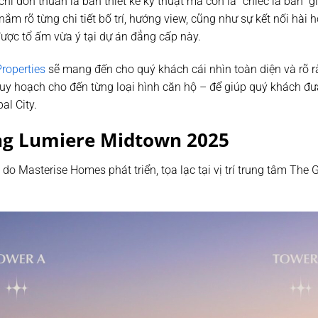
hỉ đơn thuần là bản thiết kế kỹ thuật mà còn là “chiếc la bàn” 
nắm rõ từng chi tiết bố trí, hướng view, cũng như sự kết nối hài 
ược tổ ấm vừa ý tại dự án đẳng cấp này.
roperties
sẽ mang đến cho quý khách cái nhìn toàn diện và rõ 
, quy hoạch cho đến từng loại hình căn hộ – để giúp quý khách đ
al City.
ng Lumiere Midtown 2025
do Masterise Homes phát triển, tọa lạc tại vị trí trung tâm The 