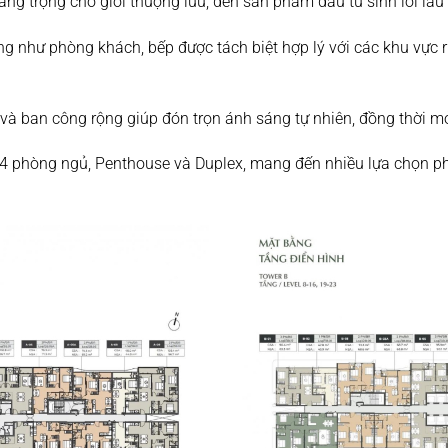
ang trọng cho giới thượng lưu, đến sản phẩm đầu tư sinh lời lâu 
ng như phòng khách, bếp được tách biệt hợp lý với các khu vực
n và ban công rộng giúp đón trọn ánh sáng tự nhiên, đồng thời 
 4 phòng ngủ, Penthouse và Duplex, mang đến nhiều lựa chọn p