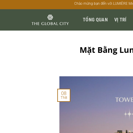
Bỏ
Chào mừng bạn đến với LUMIÈRE Midtown - SỐNG C
qua
nội
TỔNG QUAN
VỊ TRÍ
dung
Mặt Bằng Lum
08
Th8