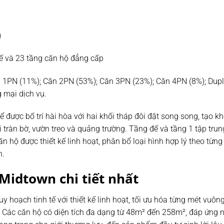
g
đế và 23 tầng căn hộ đẳng cấp
n 1PN (11%); Căn 2PN (53%); Căn 3PN (23%); Căn 4PN (8%); Dupl
 mại dịch vụ.
được bố trí hài hòa với hai khối tháp đôi đặt song song, tạo k
 tràn bờ, vườn treo và quảng trường. Tầng đế và tầng 1 tập trung 
n hộ được thiết kế linh hoạt, phân bổ loại hình hợp lý theo từng
n.
Midtown chi tiết nhất
y hoạch tinh tế với thiết kế linh hoạt, tối ưu hóa từng mét vuô
. Các căn hộ có diện tích đa dạng từ 48m² đến 258m², đáp ứng 