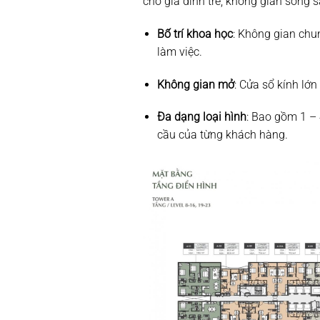
cho gia đình trẻ, không gian sống s
Bố trí khoa học
: Không gian chu
làm việc.
Không gian mở
: Cửa sổ kính lớ
Đa dạng loại hình
: Bao gồm 1 –
cầu của từng khách hàng.