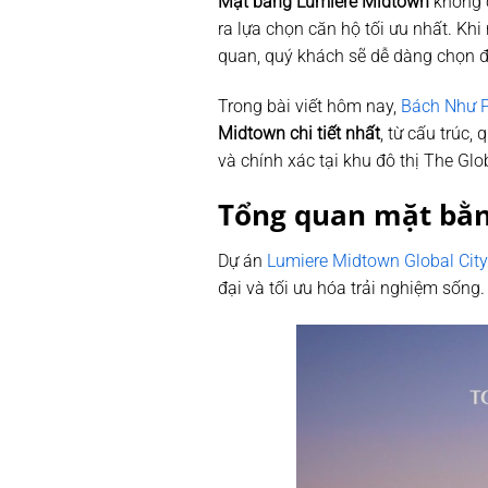
Mặt bằng Lumiere Midtown
không c
ra lựa chọn căn hộ tối ưu nhất. Khi 
quan, quý khách sẽ dễ dàng chọn đ
Trong bài viết hôm nay,
Bách Như P
Midtown chi tiết nhất
, từ cấu trúc
và chính xác tại khu đô thị The Glob
Tổng quan mặt bằ
Dự án
Lumiere Midtown Global City
đại và tối ưu hóa trải nghiệm sống.