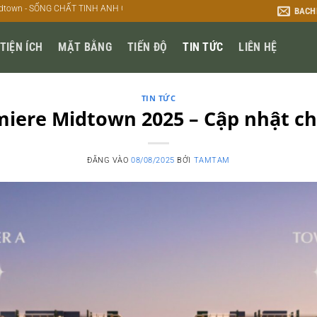
HẤT TINH ANH GIỮA TÂM ĐIỂM PHỒN HOA
BACH
TIỆN ÍCH
MẶT BẰNG
TIẾN ĐỘ
TIN TỨC
LIÊN HỆ
TIN TỨC
iere Midtown 2025 – Cập nhật chi
ĐĂNG VÀO
08/08/2025
BỞI
TAMTAM