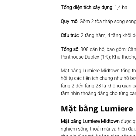
Tổng diện tích xây dựng
: 1,4 ha
Quy mô
: Gồm 2 tòa tháp song son
Cấu trúc
: 2 tầng hầm, 4 tầng khối 
Tổng số
: 808 căn hộ, bao gồm: Că
Penthouse Duplex (1%); Khu thương
Mặt bằng Lumiere Midtown tổng thể 
hội tụ các tiện ích chung như hồ bơi
tầng 2 đến tầng 23 là không gian că
tầm nhìn thoáng đãng cho từng că
Mặt bằng Lumiere 
Mặt bằng Lumiere Midtown
được qu
nghiệm sống thoải mái và hiện đại