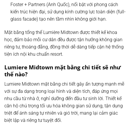
Foster + Partners (Anh Quốc), nổi bật với phong cách
kiến trúc hiện đại, sử dụng kính cường lực toàn diện (full-
glass facade) tạo nên tầm nhìn không giới hạn.
Mặt bằng tổng thể Lumière Midtown được thiết kế khoa
học, đảm bảo mỗi cư dân đều được tận hưởng không gian
riêng tư, thoáng đãng, đồng thời dễ dàng tiếp cận hệ thống
tiện ích nội khu chuẩn resort.
Lumiere Midtown mặt bằng chi tiết sẽ như
thế nào?
Lumiere Midtown mặt bằng chi tiết gây ấn tượng mạnh mẽ
với sự đa dạng trong loại hình và diện tích, đáp ứng mọi
nhu cầu từ nhà ở, nghỉ dưỡng đến đầu tư sinh lời. Thiết kế
căn hộ chú trọng tối ưu hóa không gian sử dụng, tận dụng
triệt để ánh sáng tự nhiên và gió trời, mang lại cảm giác
biệt lập và riêng tư tuyệt đối.