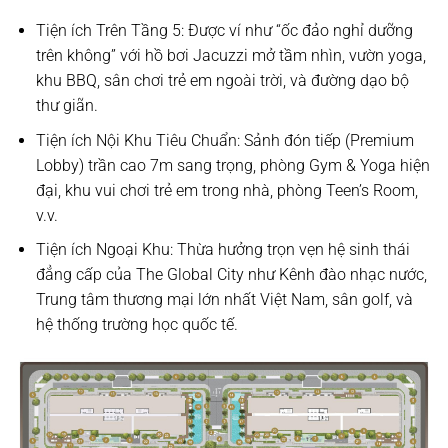
Tiện ích Trên Tầng 5:
Được ví như “ốc đảo nghỉ dưỡng
trên không” với
hồ bơi Jacuzzi mở tầm nhìn
, vườn yoga,
khu BBQ, sân chơi trẻ em ngoài trời, và đường dạo bộ
thư giãn.
Tiện ích Nội Khu Tiêu Chuẩn:
Sảnh đón tiếp (Premium
Lobby) trần cao 7m sang trọng, phòng Gym & Yoga hiện
đại, khu vui chơi trẻ em trong nhà, phòng Teen’s Room,
v.v.
Tiện ích Ngoại Khu:
Thừa hưởng trọn vẹn hệ sinh thái
đẳng cấp của The Global City như
Kênh đào nhạc nước
,
Trung tâm thương mại lớn nhất Việt Nam, sân golf, và
hệ thống trường học quốc tế.