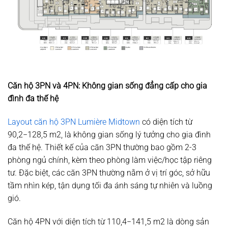
Căn hộ 3PN và 4PN: Không gian sống đẳng cấp cho gia
đình đa thế hệ
Layout căn hộ 3PN Lumière Midtown
có diện tích từ
90
,
2
−
128
,
5
m
2
, là không gian sống lý tưởng cho gia đình
đa thế hệ. Thiết kế của căn 3PN thường bao gồm 2-3
phòng ngủ chính, kèm theo phòng làm việc/học tập riêng
tư. Đặc biệt, các căn 3PN thường nằm ở vị trí góc, sở hữu
tầm nhìn kép, tận dụng tối đa ánh sáng tự nhiên và luồng
gió.
Căn hộ 4PN với diện tích từ
110
,
4
−
141
,
5
m
2
là dòng sản