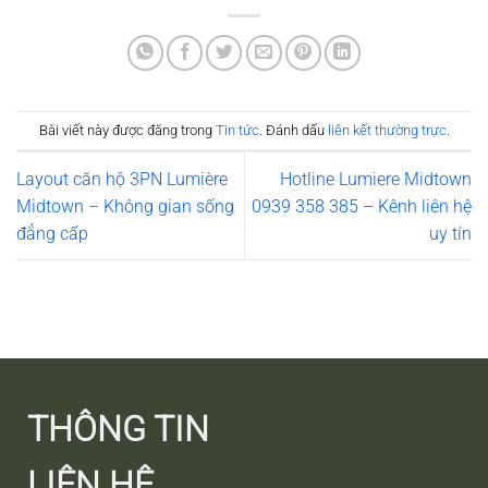
Bài viết này được đăng trong
Tin tức
. Đánh dấu
liên kết thường trực
.
Layout căn hộ 3PN Lumière
Hotline Lumiere Midtown
Midtown – Không gian sống
0939 358 385 – Kênh liên hệ
đẳng cấp
uy tín
THÔNG TIN
LIÊN HỆ