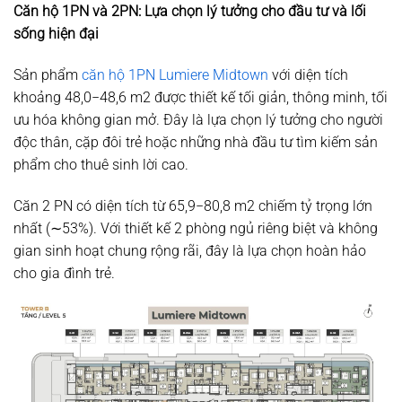
Căn hộ 1PN và 2PN: Lựa chọn lý tưởng cho đầu tư và lối
sống hiện đại
Sản phẩm
căn hộ 1PN Lumiere Midtown
với diện tích
khoảng
48
,
0
−
48
,
6
m
2
được thiết kế tối giản, thông minh, tối
ưu hóa không gian mở. Đây là lựa chọn lý tưởng cho người
độc thân, cặp đôi trẻ hoặc những nhà đầu tư tìm kiếm sản
phẩm cho thuê sinh lời cao.
Căn 2 PN có diện tích từ
65
,
9
−
80
,
8
m
2
chiếm tỷ trọng lớn
nhất (
∼
53%
). Với thiết kế 2 phòng ngủ riêng biệt và không
gian sinh hoạt chung rộng rãi, đây là lựa chọn hoàn hảo
cho gia đình trẻ.