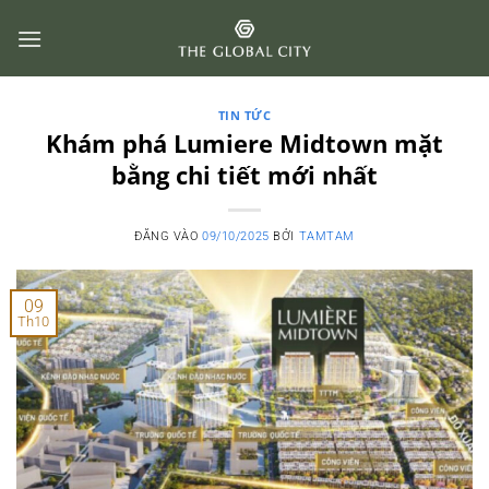
Bỏ
qua
nội
dung
TIN TỨC
Khám phá Lumiere Midtown mặt
bằng chi tiết mới nhất
ĐĂNG VÀO
09/10/2025
BỞI
TAMTAM
09
Th10